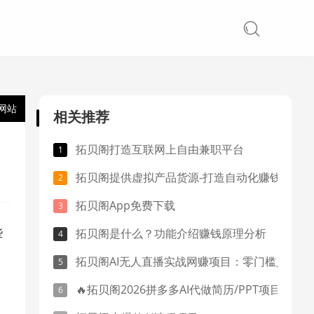
网站
相关推荐
拓贝阁打造互联网上自由兼职平台
拓贝阁提供虚拟产品货源-打造自动化赚钱系统
拓贝阁App免费下载
些
拓贝阁是什么？功能介绍赚钱原理分析
拓贝阁AI无人直播实战网赚项目：零门槛入局，轻松撬动直播变现红利
🔥拓贝阁2026拼多多AI代做简历/PPT项目：零成本躺赚，信息差轻松变现