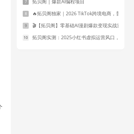
拓贝阁 | 爆款AI编程项目
🔥拓贝阁独家｜2026 TikTok跨境电商，普通人也能从0到1跑通的搞钱玩法！
🎬【拓贝阁】零基础AI漫剧爆款变现实战营
拓贝阁实测：2025小红书虚拟运营风口，零成本矩阵玩法，普通人也能月入过万！
个