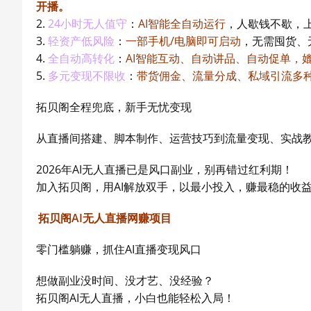
开播。
2.
24小时无人值守
：
AI智能全自动运行
，人歇钱不歇，
3.
轻资产低风险
：
一部手机/电脑即可启动
，无需囤货、
4.
全自动高转化
：
AI智能互动、自动讲品、自动促单，
5.
多元变现不限收
：
带货佣金、流量分成、私域引流多
拓贝阁全程兜底，新手无忧变现
从直播间搭建、脚本制作、运营技巧到流量变现、实战
2026年AI无人直播已是风口副业，别再错过红利期！
加入拓贝阁，用AI解放双手，以最小投入，赚最稳的收
拓贝阁AI无人直播网赚项目
零门槛躺赚，抓住AI直播变现风口
想做副业没时间、没才艺、没经验？
拓贝阁AI无人直播，小白也能轻松入局！