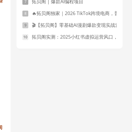
赚
拓贝阁 | 爆款AI编程项目
🔥拓贝阁独家｜2026 TikTok跨境电商，普通人也能从0到1跑通的搞钱玩法！
🎬【拓贝阁】零基础AI漫剧爆款变现实战营
拓贝阁实测：2025小红书虚拟运营风口，零成本矩阵玩法，普通人也能月入过万！
间