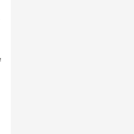
。
。
！